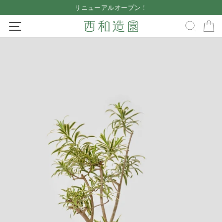
Skip
リニューアルオープン！
to
Pause
SITE NAVIGATION
SEA
content
slideshow