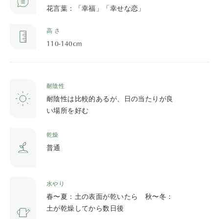
花言葉：「幸福」「幸せな恋」
高 さ
110-140cm
耐陰性
耐陰性は比較的あるが、日の当たりが良
い場所を好む
乾燥
普通
水やり
春〜夏：土の表面が乾いたら 秋〜冬：
土が乾燥してから数日後