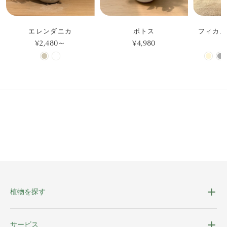
エレンダニカ
ポトス
フィカス
¥2,480～
¥4,980
¥
植物を探す
サービス