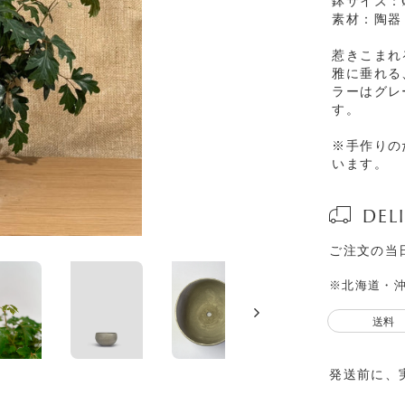
鉢サイズ：Ø2
素材：陶器
惹きこまれ
雅に垂れる
ラーはグレ
す。
※手作りの
います。
DEL
ご注文の当
※北海道・
送料
発送前に、