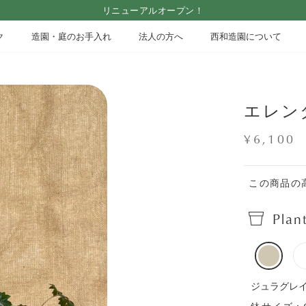
リニューアルオープン！
Pause
ク
造園・庭のお手入れ
法人の方へ
西和造園について
slideshow
エレン
Regular
¥6,100
price
この商品の高
Plan
ジュラグレ