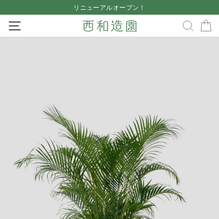
Skip
リニューアルオープン！
to
Pause
SITE NAVIGATION
SEA
content
slideshow