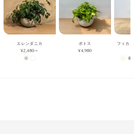
エレンダニカ
ポトス
フィカス
¥2,480～
¥4,980
¥