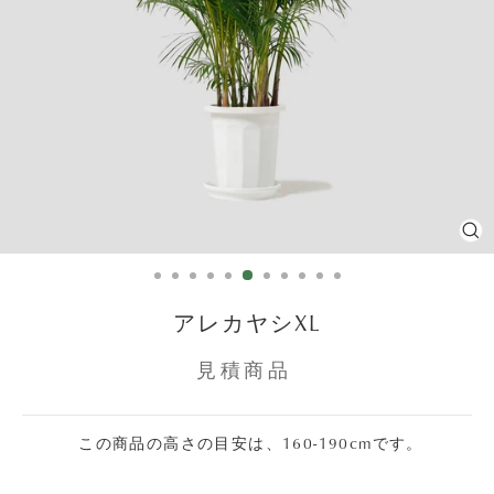
C
(E
アレカヤシXL
見積商品
この商品の高さの目安は、160-190cmです。