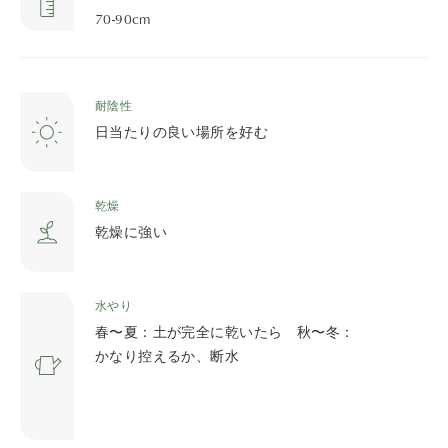
70-90cm
耐陰性
日当たりの良い場所を好む
乾燥
乾燥に強い
水やり
春〜夏：土が完全に乾いたら 秋〜冬：
かなり控えるか、断水