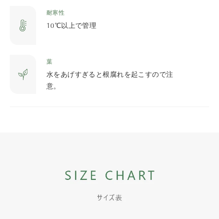
耐寒性
10℃以上で管理
葉
水をあげすぎると根腐れを起こすので注
意。