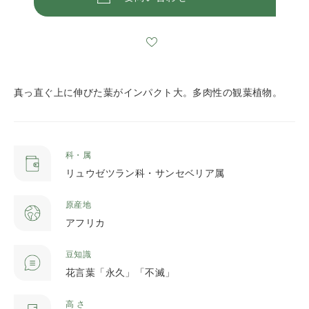
真っ直ぐ上に伸びた葉がインパクト大。多肉性の観葉植物。
科・属
リュウゼツラン科・サンセベリア属
原産地
アフリカ
豆知識
花言葉「永久」「不滅」
高 さ