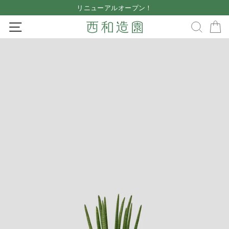
Skip
リニューアルオープン！
to
Pause
SITE NAVIGATION
SEA
content
slideshow