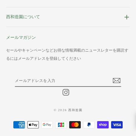
西和造園について
メールマガジン
セールやキャンペーンなどお得な情報満載のニュースレターを購読す
るにはメールアドレスを登録してください
メ
ー
ル
Instagram
ア
ド
レ
© 2026 西和造園
ス
を
入
力