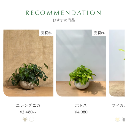
RECOMMENDATION
おすすめ商品
売切れ
売切れ
エレンダニカ
ポトス
フィカス
¥2,480～
¥4,980
¥