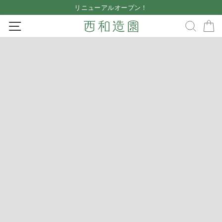
Skip
リニューアルオープン！
to
Pause
SITE NAVIGATION
SEA
content
slideshow