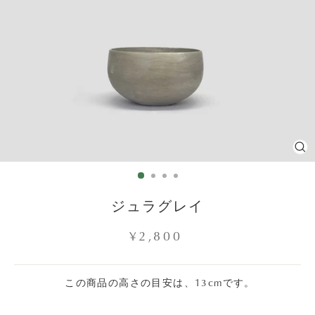
C
(E
ジュラグレイ
Regular
¥2,800
price
この商品の高さの目安は、13cmです。