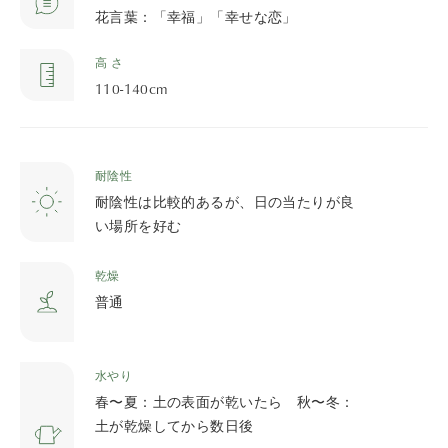
花言葉：「幸福」「幸せな恋」
高 さ
110-140cm
耐陰性
耐陰性は比較的あるが、日の当たりが良
い場所を好む
乾燥
普通
水やり
春〜夏：土の表面が乾いたら 秋〜冬：
土が乾燥してから数日後