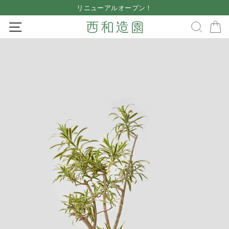
Skip
リニューアルオープン！
to
Pause
SITE NAVIGATION
SEA
content
slideshow