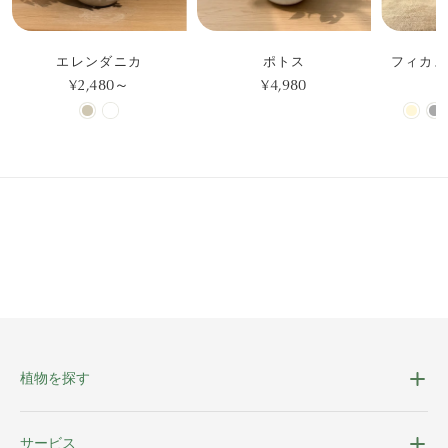
エレンダニカ
ポトス
フィカス
¥2,480～
¥4,980
¥
植物を探す
サービス