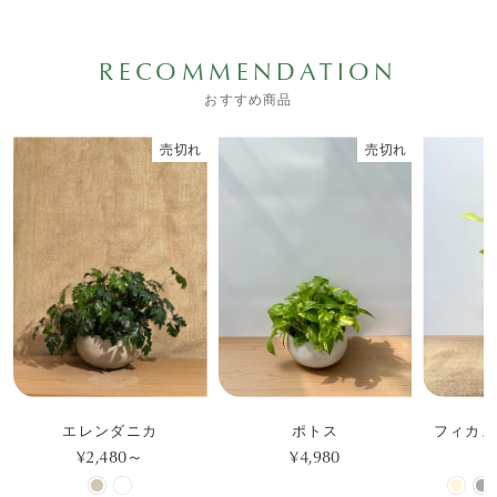
RECOMMENDATION
おすすめ商品
売切れ
売切れ
エレンダニカ
ポトス
フィカス
¥2,480～
¥4,980
¥