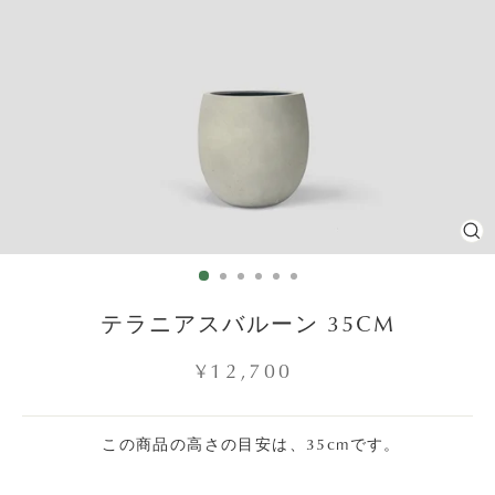
C
(E
テラニアスバルーン 35CM
Regular
¥12,700
price
この商品の高さの目安は、35cmです。