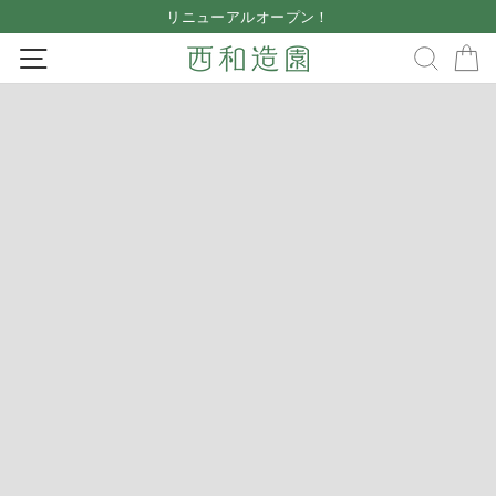
Skip
リニューアルオープン！
to
Pause
SITE NAVIGATION
SEA
content
slideshow