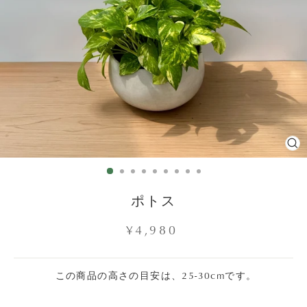
C
(E
ポトス
Regular
¥4,980
price
この商品の高さの目安は、25-30cmです。