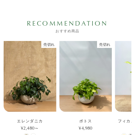
RECOMMENDATION
おすすめ商品
売切れ
売切れ
エレンダニカ
ポトス
フィカス
¥2,480～
¥4,980
¥