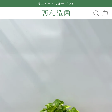
Skip
リニューアルオープン！
to
Pause
SITE NAVIGATION
SEA
content
slideshow